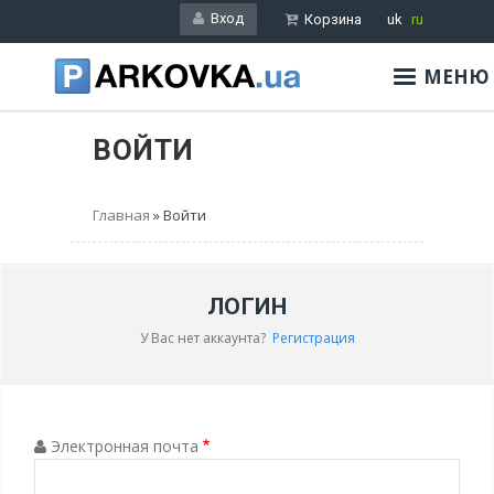
Перейти
Вход
Корзина
uk
ru
к
основному
МЕНЮ
содержанию
ВОЙТИ
Главная
Войти
ЛОГИН
У Вас нет аккаунта?
Регистрация
Электронная почта