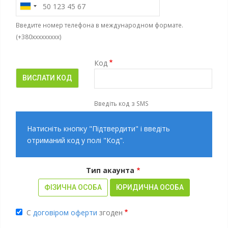
Введите номер телефона в международном формате.
(+380xxxxxxxxx)
Код
Введіть код з SMS
Натисніть кнопку "Підтвердити" і введіть
отриманий код у полі "Код".
Тип акаунта
ФІЗИЧНА ОСОБА
ЮРИДИЧНА ОСОБА
С
договіром оферти
згоден