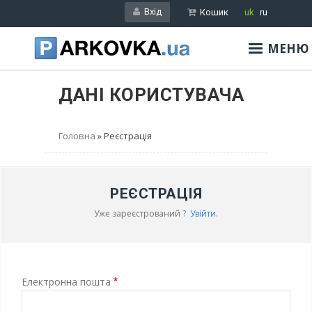
Перейти
Вхід
Кошик
uk
ru
до
основного
МЕНЮ
вмісту
ДАНІ КОРИСТУВАЧА
Головна
Реєстрація
РЕЄСТРАЦІЯ
Уже зареєстрований ?
Увійти.
Електронна пошта